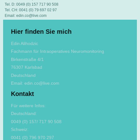
Tel. D: 0049 (0) 157 717 90 508
Tel. CH: 0041 (0) 79 697 02 97
Email: edin.co@live.com
Hier finden Sie mich
Edin Alihodzic
Fachmann für Intraoperatives Neuromonitoring
Birkenstraße 4/1
76307 Karlsbad
Deutschland
Email: edin.co@live.com
Kontakt
Für weitere Infos:
Deutschland:
0049 (0) 157/ 717 90 508
Schweiz:
0041 (0) 796 970 297