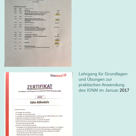
Lehrgang für Grundlagen
und Übungen zur
praktischen Anwendung
des IONM im Januar
2017